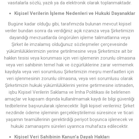
vasıtalarla sözlü, yazılı ya da elektronik olarak toplanmaktadır.
Kişisel Verilerin İşleme Nedenleri ve Hukuki Dayanaklar
Bugüne kadar olduğu gibi, tarafımızda bulunan mevcut kişisel
veriler bundan sonra da verdiğiniz açık rızanıza veya Şirketimizin
dayandığı mevzuatlarda öngörülen işleme talimatlarına veya
Şirket ile imzalamış olduğunuz sözleşmeler çerçevesinde
yükümlülüklerimizin yerine getirilmesine veya Şirketimize ait bir
hakkın tesisi veya korunması için veri işlemenin zorunlu olmasına
veya veri sahibinin temel hak ve özgürlüklerine zarar vermemek
kaydıyla veya veri sorumlusu Şirketimizin meşru menfaatleri için
veri işlenmesinin zorunlu olmasına, veya veri sorumlusu olarak
Şirketimizin hukuki yükümlülüklerini yerine getirmesine istinaden,
işbu Kişisel Verilerin Saklama ve İmha Politikası ile belirlenen
amaçlar ve kapsam dışında kullanılmamak kaydı ile bilgi güvenliği
tedbirlerine başvurularak işlenecektir. İlgili kişisel verileriniz Şirket
nezdinde ödeme işleminin gerçekleştirilemsi süresince ve ticari
yaşamın teamüllerinin gerektirdiği periyot boyunca işlenecek ve
hukuki zamanaşımı süreleri uyarınca muhafaza edilecektir.
Kişisel Veri Sahibinin Kanun’a Dayalı Hakları