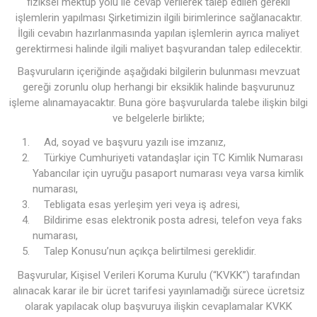
fiziksel mektup yolu ile cevap verilerek talep edilen gerekli
işlemlerin yapılması Şirketimizin ilgili birimlerince sağlanacaktır.
İlgili cevabın hazırlanmasında yapılan işlemlerin ayrıca maliyet
gerektirmesi halinde ilgili maliyet başvurandan talep edilecektir.
Başvuruların içeriğinde aşağıdaki bilgilerin bulunması mevzuat
gereği zorunlu olup herhangi bir eksiklik halinde başvurunuz
işleme alınamayacaktır. Buna göre başvurularda talebe ilişkin bilgi
ve belgelerle birlikte;
Ad, soyad ve başvuru yazılı ise imzanız,
Türkiye Cumhuriyeti vatandaşlar için TC Kimlik Numarası
Yabancılar için uyruğu pasaport numarası veya varsa kimlik
numarası,
Tebligata esas yerleşim yeri veya iş adresi,
Bildirime esas elektronik posta adresi, telefon veya faks
numarası,
Talep Konusu’nun açıkça belirtilmesi gereklidir.
Başvurular, Kişisel Verileri Koruma Kurulu (“KVKK”) tarafından
alınacak karar ile bir ücret tarifesi yayınlamadığı sürece ücretsiz
olarak yapılacak olup başvuruya ilişkin cevaplamalar KVKK