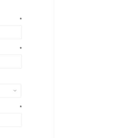
*
*
*