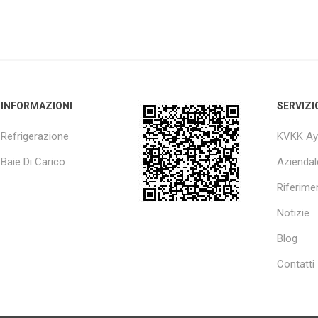
INFORMAZIONI
SERVIZI
Refrigerazione
KVKK Ay
Baie Di Carico
Aziendal
Riferimen
Notizie
Blog
Contatti