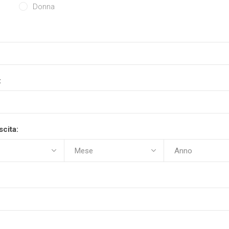
Donna
te Semi-Isolanti
Guarnizione
:
scita: