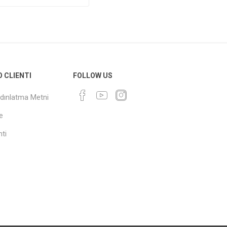
O CLIENTI
FOLLOW US
dınlatma Metni
e
ti