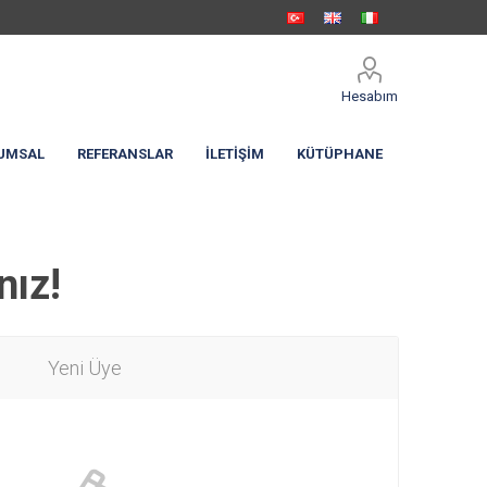
Hesabım
UMSAL
REFERANSLAR
İLETIŞIM
KÜTÜPHANE
nız!
Yeni Üye
eme Körüğü
c Perde
Hızlı Sarmal PVC Branda
Kapılar