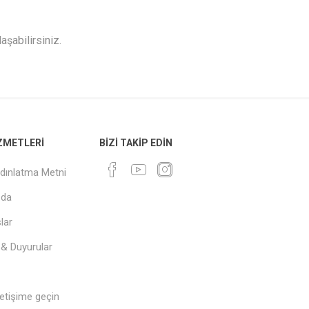
aşabilirsiniz.
IZMETLERI
BIZI TAKIP EDIN
dınlatma Metni
zda
lar
 & Duyurular
letişime geçin