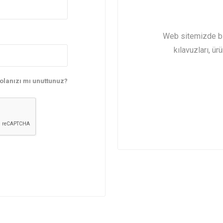
Yalıtımlı Soğuk Oda
Contalar
Kapısı
Web sitemizde bir
kılavuzları, ür
olanızı mı unuttunuz?