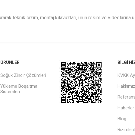
arak teknik cizim, montaj kilavuzlari, urun resim ve videolarina ul
ÜRÜNLER
BILGI H
Soğuk Zincir Çözümleri
KVKK Ay
Yükleme Boşaltma
Hakkımı
Sistemleri
Referans
Haberler
Blog
Bizimle i