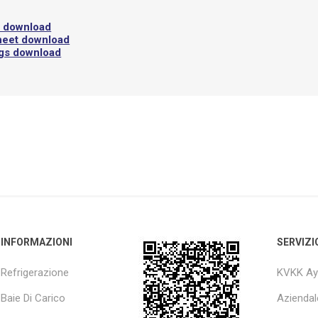
l download
heet download
ngs download
INFORMAZIONI
SERVIZI
Refrigerazione
KVKK Ay
Baie Di Carico
Aziendal