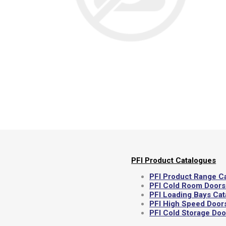
Por
PFI Product Catalogues
PFI Product Range C
PFI Cold Room Doors
PFI Loading Bays Ca
PFI High Speed Door
PFI Cold Storage Do