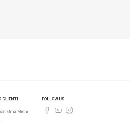
O CLIENTI
FOLLOW US
dınlatma Metni
e