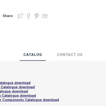
te Semi-Isolanti
Guarnizione
Share:
CATALOG
CONTACT US
atalogue download
 Catalogue download
talogue download
s Catalogue download
or Components Catalogue download