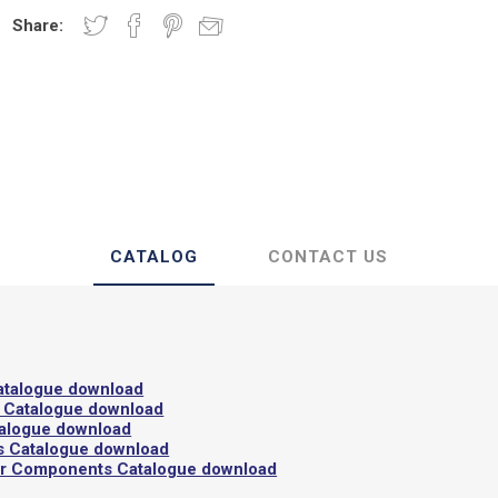
te Semi-Isolanti
Guarnizione
Share:
CATALOG
CONTACT US
atalogue download
 Catalogue download
talogue download
s Catalogue download
or Components Catalogue download