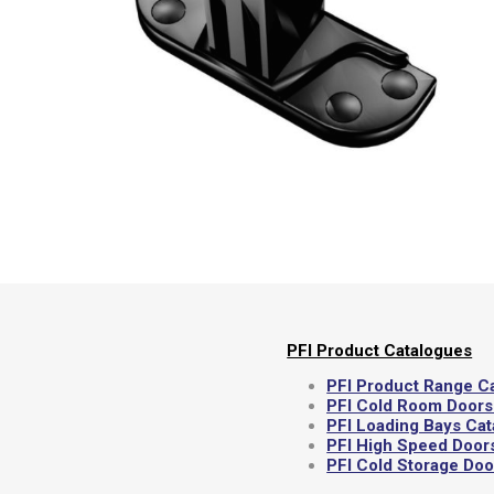
Por
PFI Product Catalogues
PFI Product Range C
PFI Cold Room Doors
PFI Loading Bays Ca
PFI High Speed Door
PFI Cold Storage Do