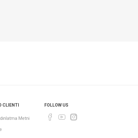
O CLIENTI
FOLLOW US
dınlatma Metni
e