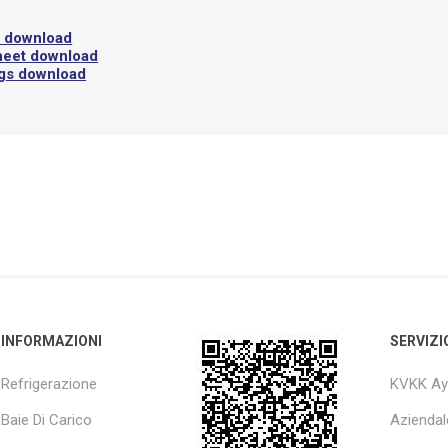
l download
heet download
ngs download
INFORMAZIONI
SERVIZI
Refrigerazione
KVKK Ay
Baie Di Carico
Aziendal