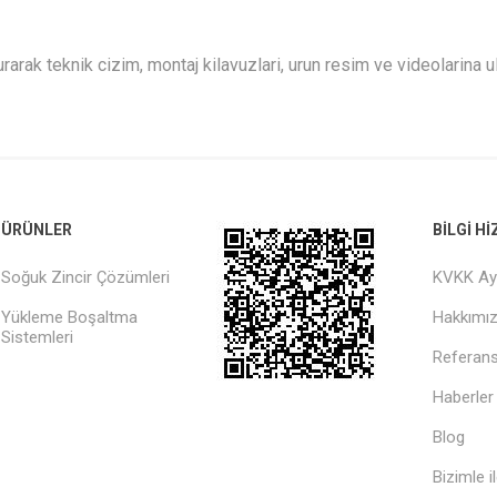
arak teknik cizim, montaj kilavuzlari, urun resim ve videolarina ul
ÜRÜNLER
BILGI H
Soğuk Zincir Çözümleri
KVKK Ay
Yükleme Boşaltma
Hakkımı
Sistemleri
Referans
Haberler
Blog
Bizimle i