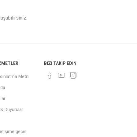
aşabilirsiniz.
IZMETLERI
BIZI TAKIP EDIN
dınlatma Metni
zda
lar
 & Duyurular
letişime geçin