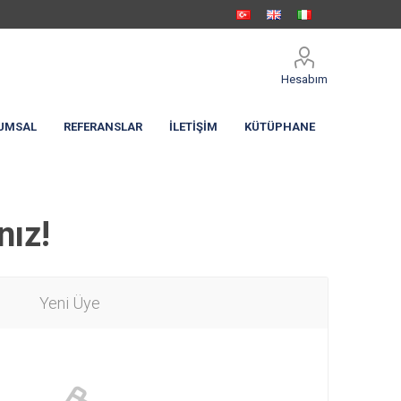
Hesabım
UMSAL
REFERANSLAR
İLETIŞIM
KÜTÜPHANE
nız!
Yeni Üye
eme Körüğü
c Perde
Hızlı Sarmal PVC Branda
Kapılar