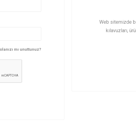
Yalıtımlı Soğuk Oda
Contalar
Kapısı
Web sitemizde bir
kılavuzları, ür
olanızı mı unuttunuz?